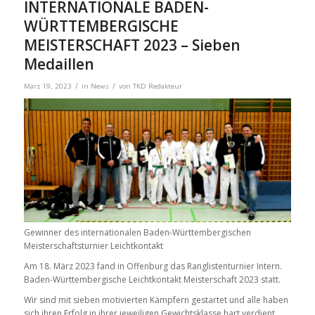
INTERNATIONALE BADEN-
WÜRTTEMBERGISCHE
MEISTERSCHAFT 2023 – Sieben
Medaillen
/
/
März 19, 2023
in
News
von
TKD Redakteur
Gewinner des internationalen Baden-Württembergischen
Meisterschaftsturnier Leichtkontakt
Am 18. März 2023 fand in Offenburg das Ranglistenturnier Intern.
Baden-Württembergische Leichtkontakt Meisterschaft 2023 statt.
Wir sind mit sieben motivierten Kämpfern gestartet und alle haben
sich ihren Erfolg in ihrer jeweiligen Gewichtsklasse hart verdient.