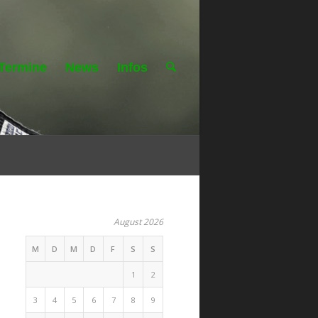
Termine
News
Infos
August 2026
M
D
M
D
F
S
S
1
2
3
4
5
6
7
8
9