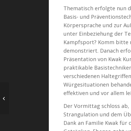
Thematisch erfolgte nun du
Basis- und Präventionstec
Körpersprache und zur Auß
unter Einbeziehung der Te
Kampfsport? Komm bitte m
demonstriert. Danach erfo
Präsentation von Kwak Kum
praktikable Basistechnike
verschiedenen Haltegriffe
Würgesituationen behandel
effektiven und vor allem l
2026 – Winterlehrgang
in Bruchsal
Der Vormittag schloss ab,
Strangulation und dem Übe
Dank an Familie Kwak für 