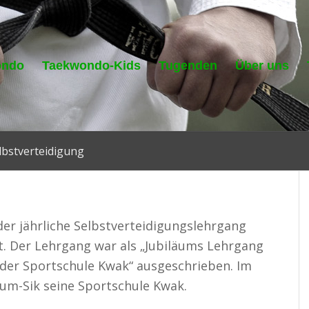
ondo
Taekwondo-Kids
Tugenden
Über uns
lbstverteidigung
der jährliche Selbstverteidigungslehrgang
t. Der Lehrgang war als „Jubiläums Lehrgang
der Sportschule Kwak“ ausgeschrieben. Im
um-Sik seine Sportschule Kwak.