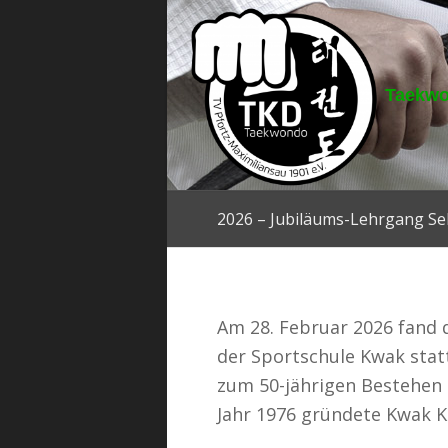
Taekw
2026 – Jubiläums-Lehrgang Se
Am 28. Februar 2026 fand 
der Sportschule Kwak stat
zum 50-jährigen Bestehen 
Jahr 1976 gründete Kwak K