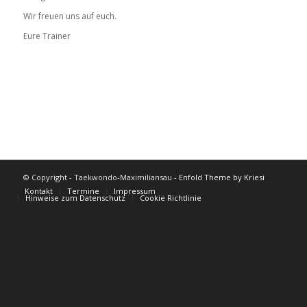
Wir freuen uns auf euch.
Eure Trainer
© Copyright - Taekwondo-Maximiliansau -
Enfold Theme by Kriesi
Kontakt
Termine
Impressum
Hinweise zum Datenschutz
Cookie Richtlinie