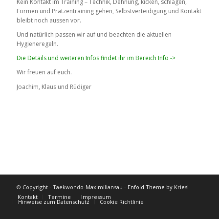
Kein Kontakt im Training – Technik, Dehnung, kicken, schlagen,
Formen und Pratzentraining gehen, Selbstverteidigung und Kontakt
bleibt noch aussen vor.
Und natürlich passen wir auf und beachten die aktuellen
Hygieneregeln.
Die Details und weiteren Infos findet ihr im Bereich Info ->
Wir freuen auf euch.
Joachim, Klaus und Rüdiger
© Copyright - Taekwondo-Maximiliansau -
Enfold Theme by Kriesi
Kontakt
Termine
Impressum
Hinweise zum Datenschutz
Cookie Richtlinie