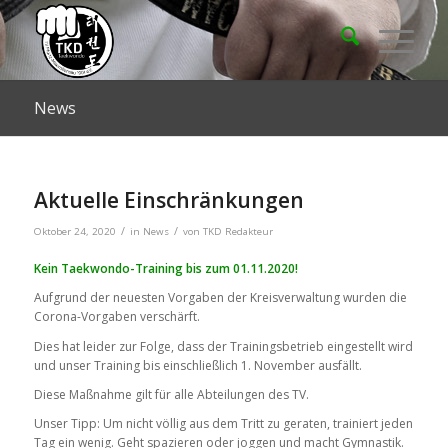
News
Aktuelle Einschränkungen
/
/
Oktober 24, 2020
in
News
von
TKD Redakteur
Kein Taekwondo-Training bis zum 01.11.2020!
Aufgrund der neuesten Vorgaben der Kreisverwaltung wurden die
Corona-Vorgaben verschärft.
Dies hat leider zur Folge, dass der Trainingsbetrieb eingestellt wird
und unser Training bis einschließlich 1. November ausfällt.
Diese Maßnahme gilt für alle Abteilungen des TV.
Unser Tipp: Um nicht völlig aus dem Tritt zu geraten, trainiert jeden
Tag ein wenig. Geht spazieren oder joggen und macht Gymnastik.