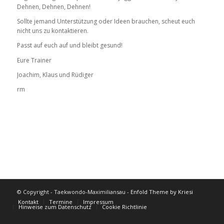
Dehnen, Dehnen, Dehnen!
Sollte jemand Unterstützung oder Ideen brauchen, scheut euch
nicht uns zu kontaktieren.
Passt auf euch auf und bleibt gesund!
Eure Trainer
Joachim, Klaus und Rüdiger
rm
© Copyright - Taekwondo-Maximiliansau -
Enfold Theme by Kriesi
Kontakt
Termine
Impressum
Hinweise zum Datenschutz
Cookie Richtlinie